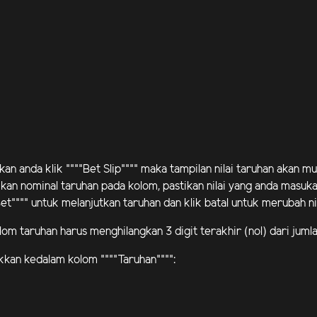
kan anda klik """"Bet Slip"""" maka tampilan nilai taruhan akan m
kan nominal taruhan pada kolom, pastikan nilai yang anda masuk
 Bet"""" untuk melanjutkan taruhan dan klik batal untuk merubah ni
m taruhan harus menghilangkan 3 digit terakhir (nol) dari juml
kan kedalam kolom """"Taruhan"""":