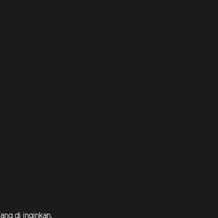
ang di inginkan.