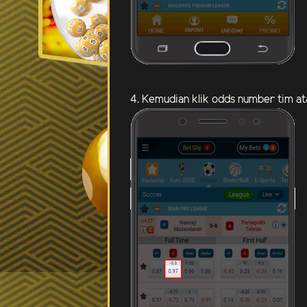
4. Kemudian klik odds number tim at