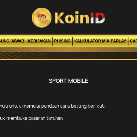
GUNG JAWAB
KEBIJAKAN
PHISING
KALKULATOR MIX PARLAY
CA
SPORT MOBILE
ahulu untuk memulai panduan cara betting berikut:
ntuk membuka pasaran taruhan