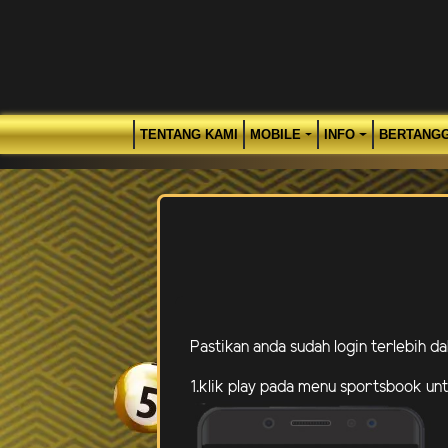
TENTANG KAMI
MOBILE
INFO
BERTANG
Pastikan anda sudah login terlebih d
1.klik play pada menu sportsbook u