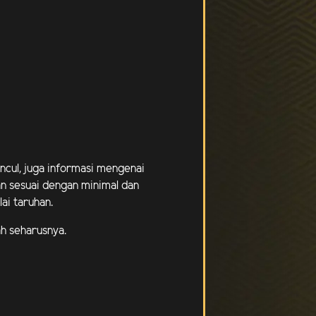
uncul, juga informasi mengenai
an sesuai dengan minimal dan
lai taruhan.
ah seharusnya.