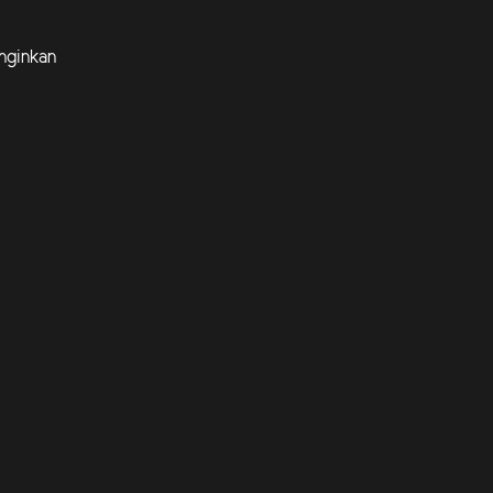
inginkan